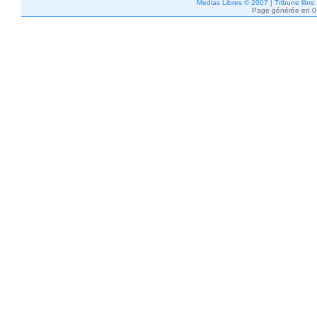
Medias Libres © 2007
|
Tribune libre
Page générée en 0