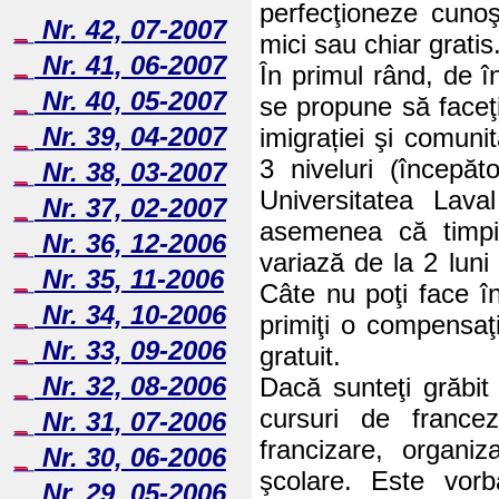
perfecţioneze cunoş
Nr. 42, 07-2007
mici sau chiar gratis
Nr. 41, 06-2007
În primul rând, de î
Nr. 40, 05-2007
se propune să faceţi
Nr. 39, 04-2007
imigrației şi comuni
3 niveluri (începăto
Nr. 38, 03-2007
Universitatea Lava
Nr. 37, 02-2007
asemenea că timpii
Nr. 36, 12-2006
variază de la 2 luni 
Nr. 35, 11-2006
Câte nu poţi face î
Nr. 34, 10-2006
primiţi o compensaţi
Nr. 33, 09-2006
gratuit.
Nr. 32, 08-2006
Dacă sunteţi grăbit
cursuri de france
Nr. 31, 07-2006
francizare, organi
Nr. 30, 06-2006
şcolare. Este vorb
Nr. 29, 05-2006