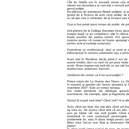
L’Île du Diable era în această vreme una di
ulterior am dezvoltat-o şi i-am dat o turnură pol
genul poliţist.
Îmi plăceau de asemenea filmele poliţiste, şi am
gustul de a încerca să scriu ceva similar, să
eu să ştiu cine e criminalul, de la început sau 
Cum a fost primit acest roman de public, de pr
Unii prieteni de la Collège Stanislas mi-au spu
noapte după ce au cumpărat-o, alţii în câteva 
foarte pozitive din partea tuturor. Pot spune 
surprins pentru că numai cei foarte apropiaţi
pentru scris şi evoluţia romanului.
Experienţa ta românească, deşi ai venit la 
influenţează în crearea subiectelor sau a pers
N-am stat în România decât primii 2 ani de v
autorii români, deci nu cred că am prea multe i
acolo. M-am inspirat mai mult din ce am citit în
quebecoazi, americani, francezi.
Următorul tău roman va fi tot unul poliţist ?
Primul volum din La Guerre des Titans, Le Choi
în toamnă şi sperăm să-i facem lansarea la S
noiembrie 2007. Este un roman fantasy.
Are multe elemente din mitologia greacă
evenimente. De exemplu, apar şi fragmente din
Scrisul îţi ocupă mult timp? Când scrii? Ai şi a
Scriu când am timp, dar mai ales când am insp
aş vrea eu. De aceea când simt că am idei, la
pun pe hârtie cât mai mult posibil. Când
atmosferă în care evoluează personajele 
problemele lor, asta în afara intrigii pentru c
filtrez totul într-un text fluid şi interesant.
reţeta!
În afara şcolii urmez cursuri de pian, de teatr