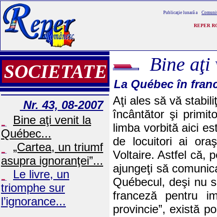
Publicaţie lunară a
Comunit
REPER RO
Bine aţi
SOCIETATE
La Québec în fran
Aţi ales să vă stabi
Nr. 43, 08-2007
încântător şi primit
Bine aţi venit la
limba vorbită aici e
Québec...
de locuitori ai ora
„Cartea, un triumf
Voltaire. Astfel că, 
asupra ignoranţei”...
ajungeţi să comunica
Le livre, un
Québecul, deşi nu s
triomphe sur
franceză pentru im
l’ignorance...
provincie”, există po