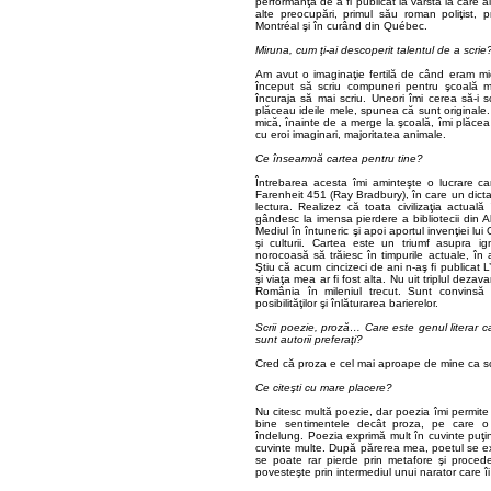
performanţa de a fi publicat la vârsta la care al
alte preocupări, primul său roman poliţist, pre
Montréal şi în curând din Québec.
Miruna, cum ţi-ai descoperit talentul de a scrie
Am avut o imaginaţie fertilă de când eram mi
început să scriu compuneri pentru şcoală 
încuraja să mai scriu. Uneori îmi cerea să-i s
plăceau ideile mele, spunea că sunt originale.
mică, înainte de a merge la şcoală, îmi plăcea 
cu eroi imaginari, majoritatea animale.
Ce înseamnă cartea pentru tine?
Întrebarea acesta îmi aminteşte o lucrare car
Farenheit 451 (Ray Bradbury), în care un dictato
lectura. Realizez că toata civilizaţia actuală 
gândesc la imensa pierdere a bibliotecii din 
Mediul în întuneric şi apoi aportul invenţiei lu
şi culturii. Cartea este un triumf asupra 
norocoasă să trăiesc în timpurile actuale, în 
Ştiu că acum cincizeci de ani n-aş fi publicat L
şi viaţa mea ar fi fost alta. Nu uit triplul deza
România în mileniul trecut. Sunt convinsă 
posibilităţilor şi înlăturarea barierelor.
Scrii poezie, proză… Care este genul literar c
sunt autorii preferaţi?
Cred că proza e cel mai aproape de mine ca scris
Ce citeşti cu mare placere?
Nu citesc multă poezie, dar poezia îmi permite
bine sentimentele decât proza, pe care o p
îndelung. Poezia exprimă mult în cuvinte puţi
cuvinte multe. După părerea mea, poetul se expr
se poate rar pierde prin metafore şi procede
povesteşte prin intermediul unui narator care îi p