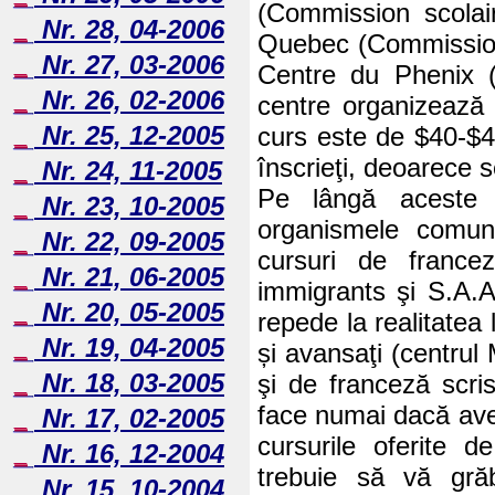
(Commission scolai
Nr. 28, 04-2006
Quebec (Commission 
Nr. 27, 03-2006
Centre du Phenix (
Nr. 26, 02-2006
centre organizează c
Nr. 25, 12-2005
curs este de $40-$45
înscrieţi, deoarece
Nr. 24, 11-2005
Pe lângă aceste c
Nr. 23, 10-2005
organismele comunit
Nr. 22, 09-2005
cursuri de france
Nr. 21, 06-2005
immigrants şi S.A.A
Nr. 20, 05-2005
repede la realitatea
Nr. 19, 04-2005
și avansaţi (centrul
Nr. 18, 03-2005
şi de franceză scri
face numai dacă aveţ
Nr. 17, 02-2005
cursurile oferite d
Nr. 16, 12-2004
trebuie să vă gră
Nr. 15, 10-2004