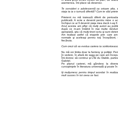
asemenea, îmi place să desenez.
Te consideri o adolescentă ca oricare alta, sa
viaţa ta ia o turnură diferită? Cum te văd priete
Prietenii nu mă tratează diferit de perioad
publicată. A scrie a devenit pentru mine o act
închipui ce ar fi devenit viaţa mea dacă n-aş f
Anul acesta am aflat că mulţi autori au public
după ce m-am întâlnit în mai multe rânduri c
apropiată, ştiu că mulţi tineri scriu şi sunt det
Am realizat astfel că etapele prin care am
normale şi aceleaşi pentru toţi începătorii
fiecăruia.
Cum crezi că va evolua cariera ta scriitoriceasc
Nu mă voi limita doar la fantesy şi poliţist. 
în vedere, în afară de saga pe care am început
Îmi doresc să continui şi L’Île du Diable, parte
Gabriel.
Pe planul carierei, mă gândesc la divers
cunoştinţele în literatura universală şi poate î
Iţi mulţumesc pentru timpul acordat în realizar
mult succes în tot ceea ce faci.