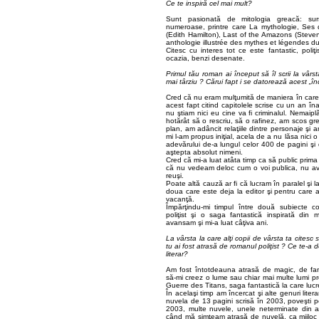
Ce te inspiră cel mai mult?
Sunt pasionată de mitologia greacă: sur
numeroase, printre care La mythologie, Ses 
(Edith Hamilton), Last of the Amazons (Steven
anthologie illustrée des mythes et légendes d
Citesc cu interes tot ce este fantastic, poliţ
ocazia, benzi desenate.
Primul tău roman ai început să îl scrii la vârst
mai târziu ? Cărui fapt i se datorează acest „î
Cred că nu eram mulţumită de maniera în car
acest fapt citind capitolele scrise cu un an în
nu ştiam nici eu cine va fi criminalul. Nemai
hotărât să o rescriu, să o rafinez, am scos gr
plan, am adâncit relaţiile dintre personaje şi 
mi l-am propus iniţial, acela de a nu lăsa nici o
adevărului de-a lungul celor 400 de pagini şi 
aştepta absolut nimeni.
Cred că mi-a luat atâta timp ca să public prima
că nu vedeam deloc cum o voi publica, nu av
reuşi.
Poate altă cauză ar fi că lucram în paralel şi 
doua care este deja la editor şi pentru care 
vacanţă.
Împărţindu-mi timpul între două subiecte co
poliţist şi o saga fantastică inspirată din
avansam şi mi-a luat câţiva ani.
La vârsta la care alţi copii de vârsta ta cites
tu ai fost atrasă de romanul poliţist ? Ce te-a
literar?
Am fost întotdeauna atrasă de magic, de fan
să-mi creez o lume sau chiar mai multe lumi pro
Guerre des Titans, saga fantastică la care luc
În acelaşi timp am încercat şi alte genuri liter
nuvela de 13 pagini scrisă în 2003, poveşti pe
2003, multe nuvele, unele neterminate din a
când mă simţeam atrasă de nuvelă, ca mijloc 