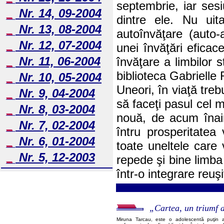
septembrie, iar sesi
Nr. 14, 09-2004
dintre ele. Nu ui
Nr. 13, 08-2004
autoînvăţare (auto-
Nr. 12, 07-2004
unei învăţări efica
Nr. 11, 06-2004
învăţare a limbilor s
biblioteca Gabrielle 
Nr. 10, 05-2004
Uneori, în viaţă trebu
Nr. 9, 04-2004
să faceţi pasul cel m
Nr. 8, 03-2004
nouă, de acum înaint
Nr. 7, 02-2004
întru prosperitatea 
Nr. 6, 01-2004
toate uneltele care 
Nr. 5, 12-2003
repede şi bine limba
într-o integrare reuşi
„Cartea, un triumf 
Miruna Tarcau, este o adolescentă puţin a